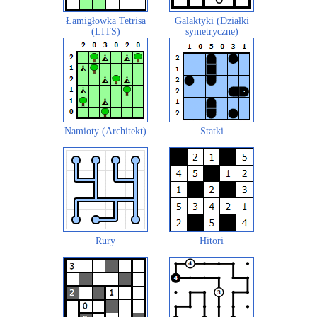
Łamigłowka Tetrisa
Galaktyki (Działki
(LITS)
symetryczne)
Namioty (Architekt)
Statki
Rury
Hitori