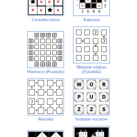
Gwiezdna bitwa
Kakurasu
Mniejsze większe
Wieżowce (Piramidy)
(Futoshiki)
Renzoku
Szukanie wyrazów