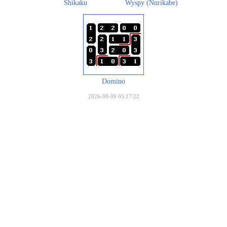
Shikaku
Wyspy (Nurikabe)
Domino
2026-08-09 05:17:22