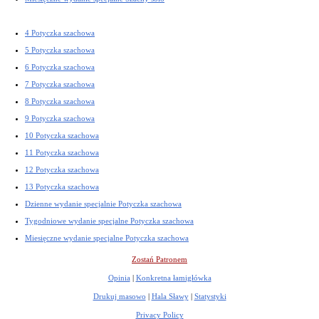
4 Potyczka szachowa
5 Potyczka szachowa
6 Potyczka szachowa
7 Potyczka szachowa
8 Potyczka szachowa
9 Potyczka szachowa
10 Potyczka szachowa
11 Potyczka szachowa
12 Potyczka szachowa
13 Potyczka szachowa
Dzienne wydanie specjalnie Potyczka szachowa
Tygodniowe wydanie specjalne Potyczka szachowa
Miesięczne wydanie specjalne Potyczka szachowa
Zostań Patronem
Opinia
|
Konkretna łamigłówka
Drukuj masowo
|
Hala Sławy
|
Statystyki
Privacy Policy