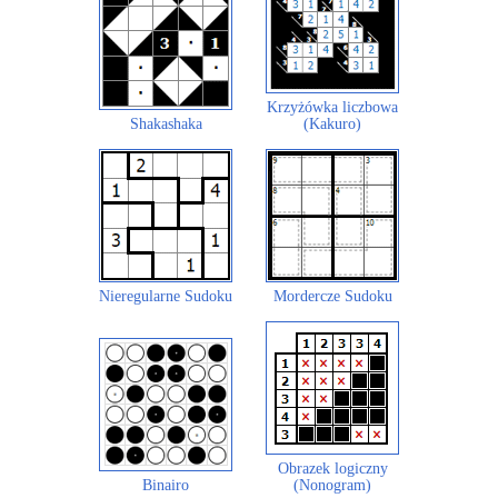
Krzyżówka liczbowa
Shakashaka
(Kakuro)
Nieregularne Sudoku
Mordercze Sudoku
Obrazek logiczny
Binairo
(Nonogram)