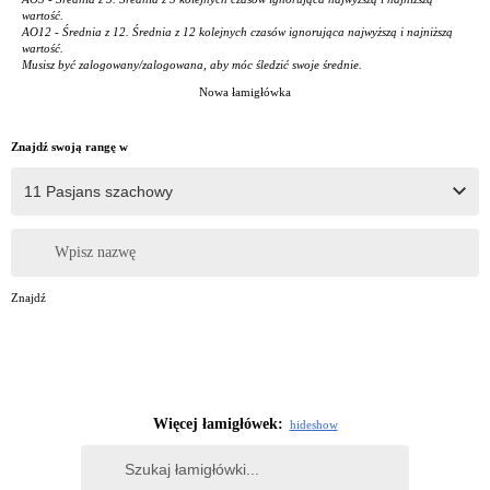
wartość.
AO12 - Średnia z 12. Średnia z 12 kolejnych czasów ignorująca najwyższą i najniższą
wartość.
Musisz być zalogowany/zalogowana, aby móc śledzić swoje średnie.
Nowa łamigłówka
Znajdź swoją rangę w
Wpisz nazwę
Znajdź
Więcej łamigłówek:
hide
show