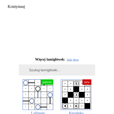
Kontynuuj
Więcej łamigłówek:
hide
show
Lollipops
Kurodoko