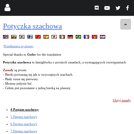
Potyczka szachowa
Przetłumacz tę stronę.
Special thanks to
Gofer
for the translation
Potyczka szachowa
to łamigłówka o prostych zasadach, a wymagających rozwiązaniach.
Zasady
są proste.
- Bierki poruszają się jak w zwyczajnych szachach.
- Biały rusza się pierwszy.
- Możesz jedynie bić.
- Celem jest pozostanie z jedną bierką na planszy.
Ukryj zasady
4 Pasjans szachowy
5 Pasjans szachowy
6 Pasjans szachowy
7 Pasjans szachowy