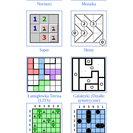
Norinori
Mozaika
Saper
Skosy
Łamigłowka Tetrisa
Galaktyki (Działki
(LITS)
symetryczne)