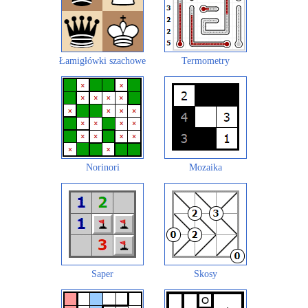
Łamigłówki szachowe
Termometry
Norinori
Mozaika
Saper
Skosy