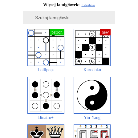
Więcej łamigłówek:
hide
show
Lollipops
Kurodoko
Binairo+
Yin-Yang