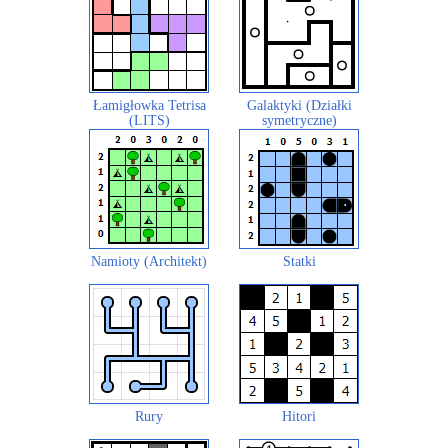
Łamigłowka Tetrisa
Galaktyki (Działki
(LITS)
symetryczne)
Namioty (Architekt)
Statki
Rury
Hitori