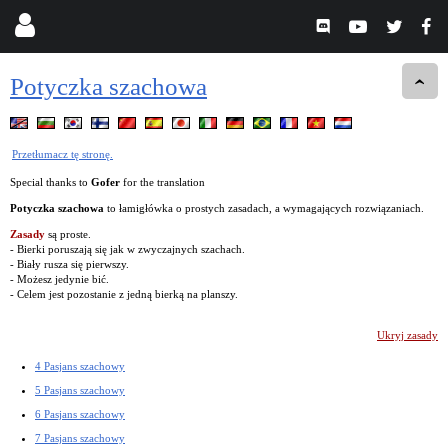
Potyczka szachowa
Przetłumacz tę stronę.
Special thanks to
Gofer
for the translation
Potyczka szachowa
to łamigłówka o prostych zasadach, a wymagających rozwiązaniach.
Zasady
są proste.
- Bierki poruszają się jak w zwyczajnych szachach.
- Biały rusza się pierwszy.
- Możesz jedynie bić.
- Celem jest pozostanie z jedną bierką na planszy.
Ukryj zasady
4 Pasjans szachowy
5 Pasjans szachowy
6 Pasjans szachowy
7 Pasjans szachowy