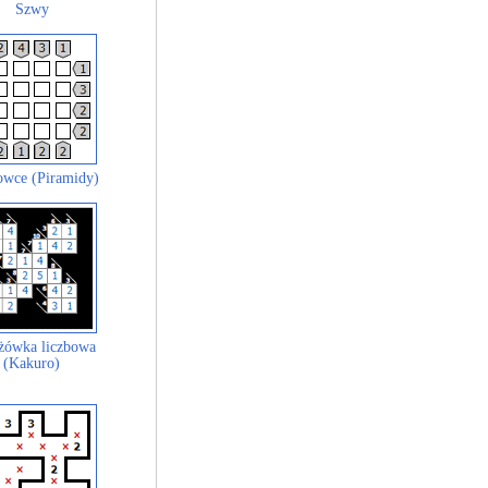
Szwy
wce (Piramidy)
żówka liczbowa
(Kakuro)