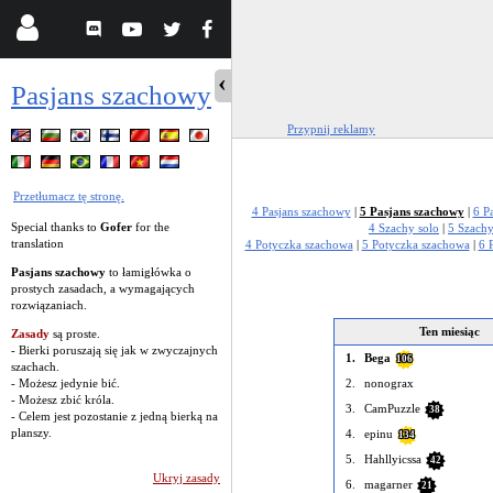
Pasjans szachowy
Przypnij reklamy
Przetłumacz tę stronę.
4 Pasjans szachowy
|
5 Pasjans szachowy
|
6 P
Special thanks to
Gofer
for the
4 Szachy solo
|
5 Szachy
translation
4 Potyczka szachowa
|
5 Potyczka szachowa
|
6 
Pasjans szachowy
to łamigłówka o
prostych zasadach, a wymagających
rozwiązaniach.
Ten miesiąc
Zasady
są proste.
- Bierki poruszają się jak w zwyczajnych
1.
Bega
106
szachach.
- Możesz jedynie bić.
2.
nonograx
- Możesz zbić króla.
3.
CamPuzzle
38
- Celem jest pozostanie z jedną bierką na
planszy.
4.
epinu
134
5.
Hahllyicssa
42
Ukryj zasady
6.
magarner
21