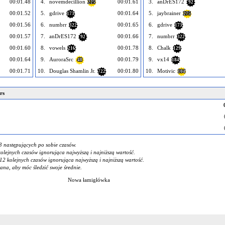
00:01.48
4.
novemdecillion
00:01.61
3.
anDrES172
225
92
00:01.52
5.
gdrive
00:01.64
5.
jaybrainer
173
275
00:01.56
6.
numbrr
00:01.65
6.
gdrive
322
173
00:01.57
7.
anDrES172
00:01.66
7.
numbrr
92
322
00:01.60
8.
vowels
00:01.78
8.
Chalk
216
129
00:01.64
9.
AuroraSrc
00:01.79
9.
vx14
48
184
00:01.71
10.
Douglas Shamlin Jr.
00:01.80
10.
Motivic
722
104
rs
3 następujących po sobie czasów.
kolejnych czasów ignorująca najwyższą i najniższą wartość.
12 kolejnych czasów ignorująca najwyższą i najniższą wartość.
na, aby móc śledzić swoje średnie.
Nowa łamigłówka