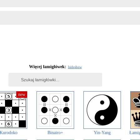
Więcej łamigłówek:
hide
show
Kurodoko
Binairo+
Yin-Yang
Łamig