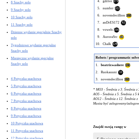
4.
gdrive
173
8 Szachy solo
5.
numbrr
322
9 Szachy solo
6.
novemdecillion
225
10 Szachy solo
7.
anDrES172
92
11 Szachy solo
8.
vowels
216
Dzienne wydanie specjalnie Szachy
9.
AuroraSrc
48
solo
10.
Chalk
129
Tygodniowe wydanie specjalne
Szachy solo
Robots / programmatic solve
Miesięczne wydanie specjalne
Szachy solo
1.
beatrixwashere
123
2.
Ruokauuni
33
4 Potyczka szachowa
3.
novemdecillion
225
5 Potyczka szachowa
* MO3 - Średnia z 3. Średnia z 
6 Potyczka szachowa
AO5 - Średnia z 5. Średnia z 5 
AO12 - Średnia z 12. Średnia z 
7 Potyczka szachowa
Musisz być zalogowany/zalogowa
8 Potyczka szachowa
9 Potyczka szachowa
10 Potyczka szachowa
Znajdź swoją rangę w
11 Potyczka szachowa
12 Potyczka szachowa