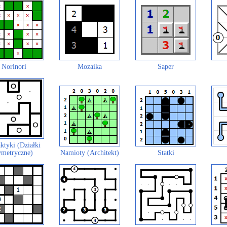
Norinori
Mozaika
Saper
ktyki (Działki
ymetryczne)
Namioty (Architekt)
Statki