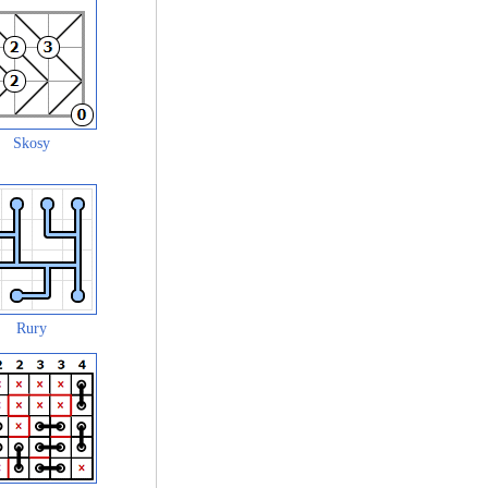
Skosy
Rury