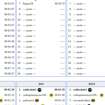
00:02.61
7.
Pegaso58
00:59.79
7.
--- puste ---
00:02.87
8.
--- puste ---
--:--
8.
--- puste ---
00:03.22
9.
--- puste ---
--:--
9.
--- puste ---
00:03.33
10.
--- puste ---
--:--
10.
--- puste ---
00:03.67
11.
--- puste ---
--:--
11.
--- puste ---
00:03.90
12.
--- puste ---
--:--
12.
--- puste ---
00:04.36
13.
--- puste ---
--:--
13.
--- puste ---
00:04.48
14.
--- puste ---
--:--
14.
--- puste ---
00:04.49
15.
--- puste ---
--:--
15.
--- puste ---
00:04.58
16.
--- puste ---
--:--
16.
--- puste ---
00:04.70
17.
--- puste ---
--:--
17.
--- puste ---
00:06.22
18.
--- puste ---
--:--
18.
--- puste ---
00:07.72
19.
--- puste ---
--:--
19.
--- puste ---
00:08.67
20.
--- puste ---
--:--
20.
--- puste ---
AO5
AO12
00:01.20
1.
zahhydude1
00:01.29
1.
zahhydude1
218
218
00:01.33
2.
ceilingfanenjoyer200...
00:01.48
2.
ceilingfanenjoyer200...
48
48
00:01.35
3.
jaybrainer
00:01.54
3.
novemdecillion
48
275
225