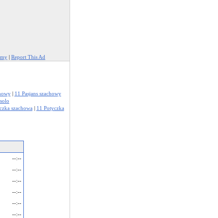
amy
|
Report This Ad
chowy
|
11 Pasjans szachowy
solo
czka szachowa
|
11 Potyczka
--:--
--:--
--:--
--:--
--:--
--:--