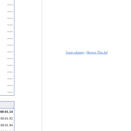
--:--
--:--
--:--
--:--
--:--
--:--
--:--
--:--
Usuń reklamy
|
Report This Ad
--:--
--:--
--:--
--:--
--:--
--:--
00:01.54
00:01.92
00:01.94