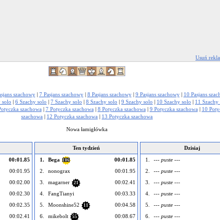
Usuń rekl
asjans szachowy
|
7 Pasjans szachowy
|
8 Pasjans szachowy
|
9 Pasjans szachowy
|
10 Pasjans sza
 solo
|
6 Szachy solo
|
7 Szachy solo
|
8 Szachy solo
|
9 Szachy solo
|
10 Szachy solo
|
11 Szachy 
Potyczka szachowa
|
7 Potyczka szachowa
|
8 Potyczka szachowa
|
9 Potyczka szachowa
|
10 Poty
szachowa
|
12 Potyczka szachowa
|
13 Potyczka szachowa
Nowa łamigłówka
Ten tydzień
Dzisiaj
00:01.85
1.
Bega
00:01.85
1.
--- puste ---
106
00:01.95
2.
nonograx
00:01.95
2.
--- puste ---
00:02.00
3.
magarner
00:02.41
3.
--- puste ---
21
00:02.30
4.
FangTianyi
00:03.33
4.
--- puste ---
00:02.35
5.
Moonshine52
00:04.58
5.
--- puste ---
11
00:02.41
6.
mikebolt
00:08.67
6.
--- puste ---
55