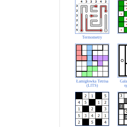
Termometry
Łamigłowka Tetrisa
Gala
(LITS)
s