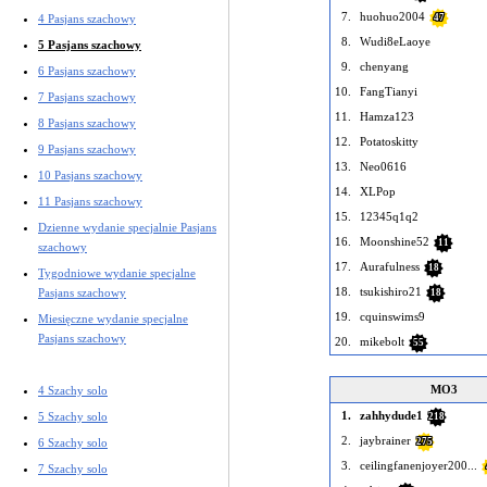
7.
huohuo2004
4 Pasjans szachowy
47
8.
Wudi8eLaoye
5 Pasjans szachowy
9.
chenyang
6 Pasjans szachowy
10.
FangTianyi
7 Pasjans szachowy
11.
Hamza123
8 Pasjans szachowy
12.
Potatoskitty
9 Pasjans szachowy
13.
Neo0616
10 Pasjans szachowy
14.
XLPop
11 Pasjans szachowy
15.
12345q1q2
Dzienne wydanie specjalnie Pasjans
16.
Moonshine52
11
szachowy
17.
Aurafulness
18
Tygodniowe wydanie specjalne
18.
tsukishiro21
Pasjans szachowy
18
19.
cquinswims9
Miesięczne wydanie specjalne
Pasjans szachowy
20.
mikebolt
55
MO3
4 Szachy solo
1.
zahhydude1
5 Szachy solo
218
2.
jaybrainer
6 Szachy solo
275
3.
ceilingfanenjoyer200...
7 Szachy solo