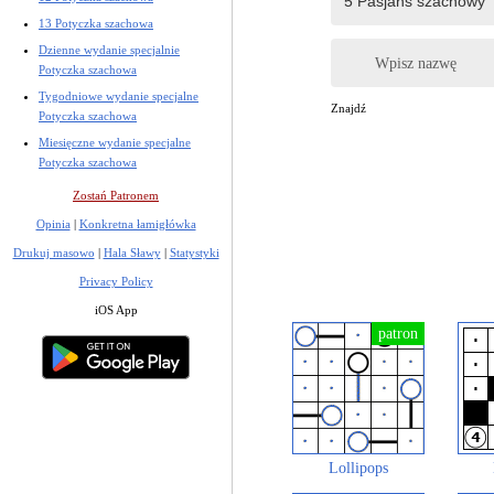
13 Potyczka szachowa
Dzienne wydanie specjalnie
Wpisz nazwę
Potyczka szachowa
Tygodniowe wydanie specjalne
Znajdź
Potyczka szachowa
Miesięczne wydanie specjalne
Potyczka szachowa
Zostań Patronem
Opinia
|
Konkretna łamigłówka
Drukuj masowo
|
Hala Sławy
|
Statystyki
Privacy Policy
iOS App
Lollipops