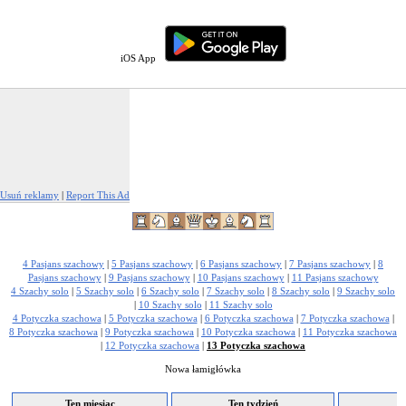
iOS App
Usuń reklamy
|
Report This Ad
4 Pasjans szachowy
|
5 Pasjans szachowy
|
6 Pasjans szachowy
|
7 Pasjans szachowy
|
8
Pasjans szachowy
|
9 Pasjans szachowy
|
10 Pasjans szachowy
|
11 Pasjans szachowy
4 Szachy solo
|
5 Szachy solo
|
6 Szachy solo
|
7 Szachy solo
|
8 Szachy solo
|
9 Szachy solo
|
10 Szachy solo
|
11 Szachy solo
4 Potyczka szachowa
|
5 Potyczka szachowa
|
6 Potyczka szachowa
|
7 Potyczka szachowa
|
8 Potyczka szachowa
|
9 Potyczka szachowa
|
10 Potyczka szachowa
|
11 Potyczka szachowa
|
12 Potyczka szachowa
|
13 Potyczka szachowa
Nowa łamigłówka
Ten miesiąc
Ten tydzień
D