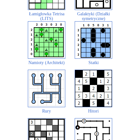
Łamigłowka Tetrisa
Galaktyki (Działki
(LITS)
symetryczne)
Namioty (Architekt)
Statki
Rury
Hitori