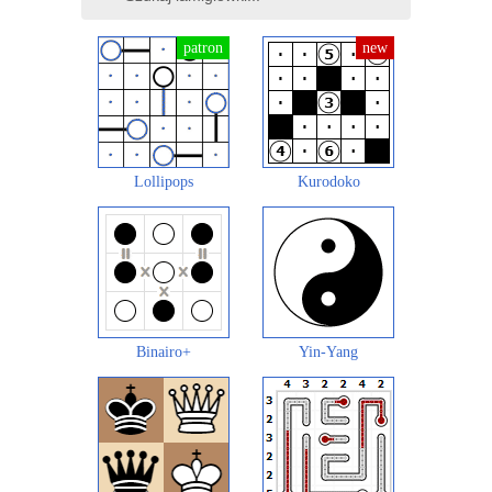
Lollipops
Kurodoko
Binairo+
Yin-Yang