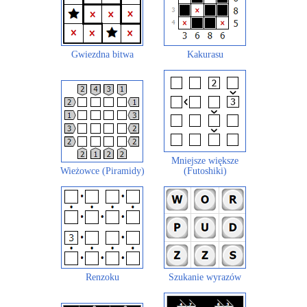
Gwiezdna bitwa
Kakurasu
Mniejsze większe
Wieżowce (Piramidy)
(Futoshiki)
Renzoku
Szukanie wyrazów