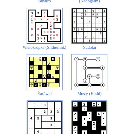
Binairo
(Nonogram)
Wielokropka (Slitherlink)
Sudoku
Żarówki
Mosty (Hashi)